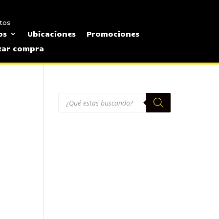
tos
os
Ubicaciones
Promociones
izar compra
Búsqueda
de
productos