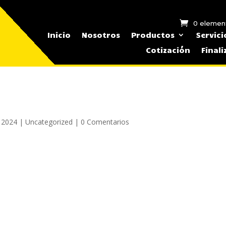
0 elemen
Inicio
Nosotros
Productos
Servici
Cotización
Final
 2024
|
Uncategorized
|
0 Comentarios