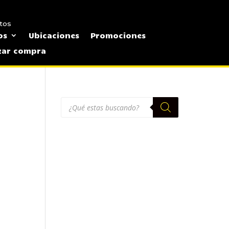
tos
os
Ubicaciones
Promociones
izar compra
Búsqueda
de
productos