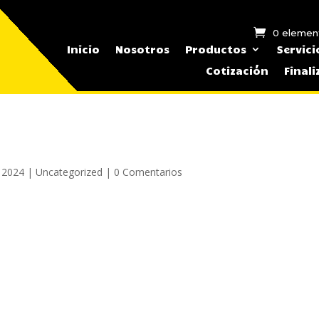
0 elemen
Inicio
Nosotros
Productos
Servici
Cotización
Final
 2024
|
Uncategorized
|
0 Comentarios