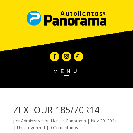
MENÚ
ZEXTOUR 185/70R14
por
Administración Llantas Panorama
|
Nov 20, 2024
|
Uncategorized
|
0 Comentarios