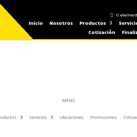
0 elemen
Inicio
Nosotros
Productos
Servici
Cotización
Final
MENÚ
roductos
Servicios
Ubicaciones
Promociones
Cotiza