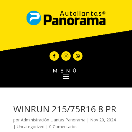
MENÚ
WINRUN 215/75R16 8 PR
por
Administración Llantas Panorama
|
Nov 20, 2024
|
Uncategorized
|
0 Comentarios