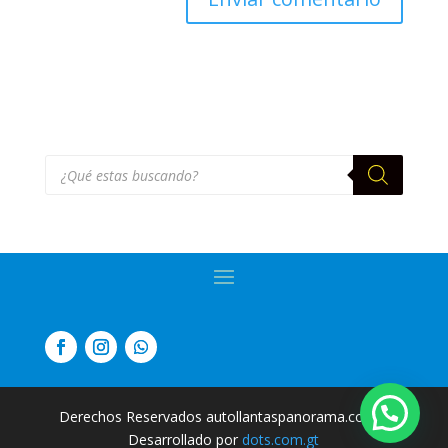
Búsqueda
de
productos
Derechos Reservados autollantaspanorama.com
|
Desarrollado por
dots.com.gt