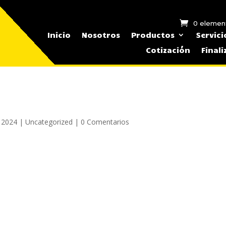
0 elemen
Inicio
Nosotros
Productos
Servici
Cotización
Final
 2024
|
Uncategorized
|
0 Comentarios