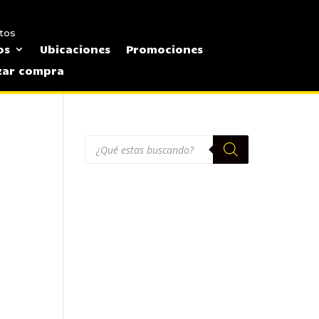
tos
os
Ubicaciones
Promociones
izar compra
Búsqueda
de
productos