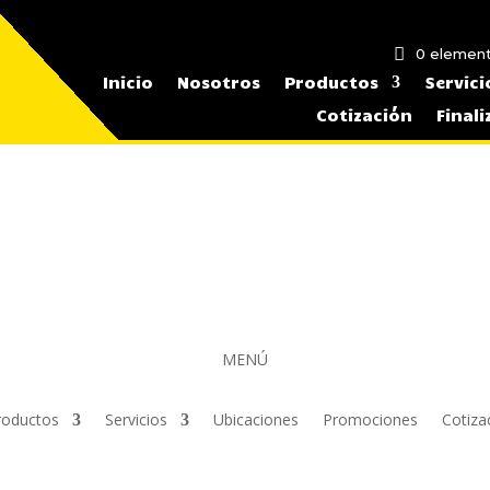
0 elemen
Inicio
Nosotros
Productos
Servici
Cotización
Final
MENÚ
roductos
Servicios
Ubicaciones
Promociones
Cotiza