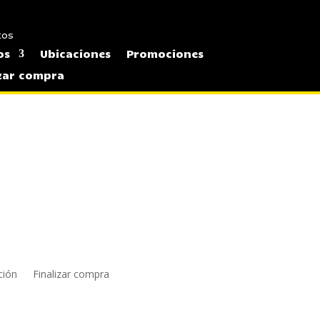
tos
os
Ubicaciones
Promociones
izar compra
ción
Finalizar compra