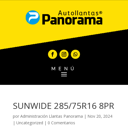
MENÚ
SUNWIDE 285/75R16 8PR
por
Administración Llantas Panorama
|
Nov 20, 2024
|
Uncategorized
|
0 Comentarios