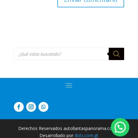
Búsqueda
de
productos
Derechos Reservados autollantaspanorama.com
|
Desarrollado por
dots.com.gt