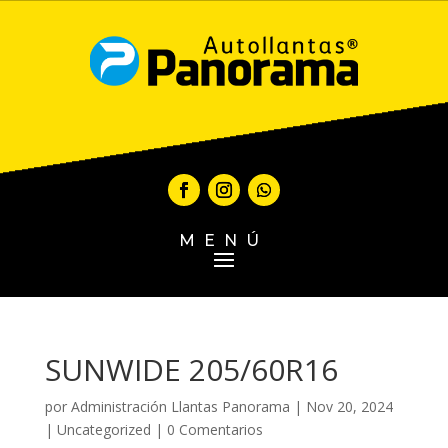
MENÚ
SUNWIDE 205/60R16
por
Administración Llantas Panorama
|
Nov 20, 2024
|
Uncategorized
|
0 Comentarios