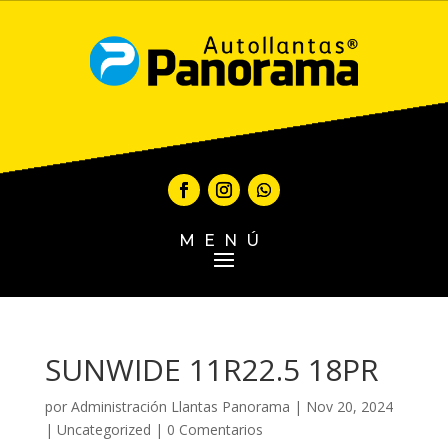
MENÚ
SUNWIDE 11R22.5 18PR
por
Administración Llantas Panorama
|
Nov 20, 2024
|
Uncategorized
|
0 Comentarios