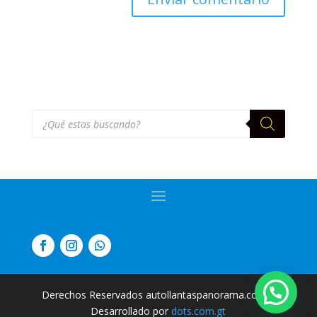
Búsqueda
de
productos
Derechos Reservados autollantaspanorama.com
|
Desarrollado por
dots.com.gt