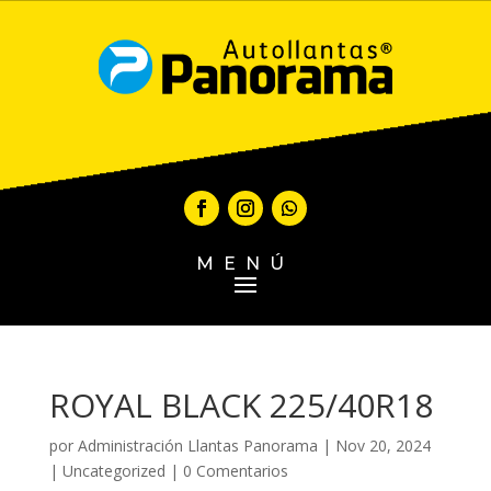
MENÚ
ROYAL BLACK 225/40R18
por
Administración Llantas Panorama
|
Nov 20, 2024
|
Uncategorized
|
0 Comentarios