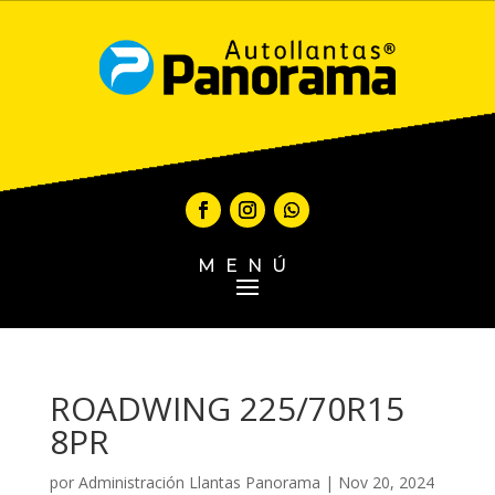
MENÚ
ROADWING 225/70R15
8PR
por
Administración Llantas Panorama
|
Nov 20, 2024