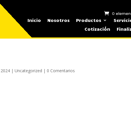
0 elemen
Inicio
Nosotros
Productos
Servici
Cotización
Final
 2024
|
Uncategorized
|
0 Comentarios