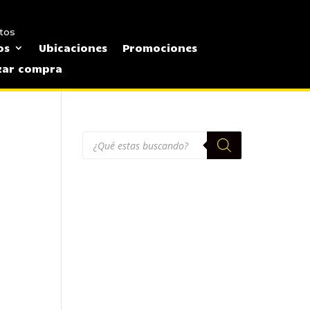
tos
os
Ubicaciones
Promociones
izar compra
Búsqueda
de
productos