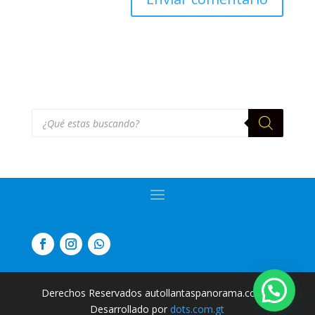
Búsqueda
de
productos
Derechos Reservados autollantaspanorama.com
|
Desarrollado por
dots.com.gt