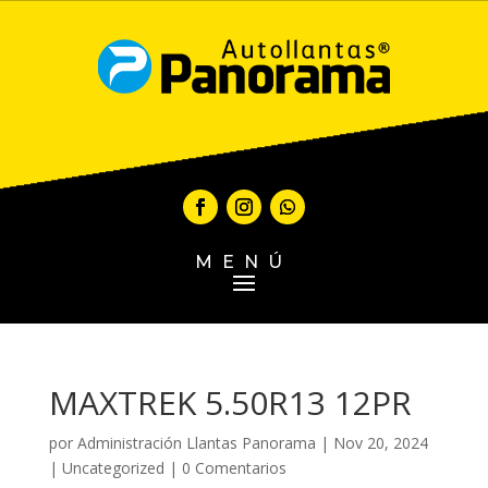
MENÚ
MAXTREK 5.50R13 12PR
por
Administración Llantas Panorama
|
Nov 20, 2024
|
Uncategorized
|
0 Comentarios