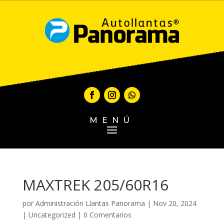
MENÚ
MAXTREK 205/60R16
por
Administración Llantas Panorama
|
Nov 20, 2024
|
Uncategorized
|
0 Comentarios