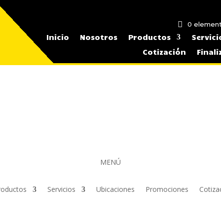
0 elemen
Inicio
Nosotros
Productos
Servici
Cotización
Final
MENÚ
roductos
Servicios
Ubicaciones
Promociones
Cotiza