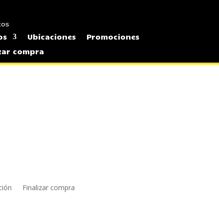
tos
os
Ubicaciones
Promociones
izar compra
ción
Finalizar compra