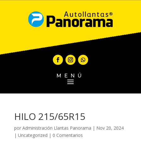
MENÚ
HILO 215/65R15
por
Administración Llantas Panorama
|
Nov 20, 2024
|
Uncategorized
|
0 Comentarios