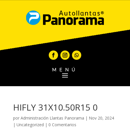
MENÚ
HIFLY 31X10.50R15 0
por
Administración Llantas Panorama
|
Nov 20, 2024
|
Uncategorized
|
0 Comentarios