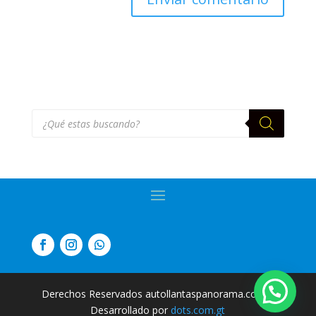
Búsqueda
de
productos
Derechos Reservados autollantaspanorama.com
|
Desarrollado por
dots.com.gt