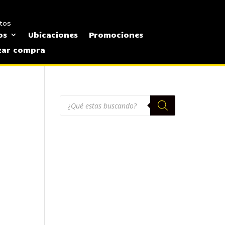
tos
os
Ubicaciones
Promociones
izar compra
Búsqueda
de
productos