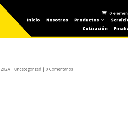
0 elemen
Inicio
Nosotros
Productos
Servici
Cotización
Final
6
 2024
|
Uncategorized
|
0 Comentarios