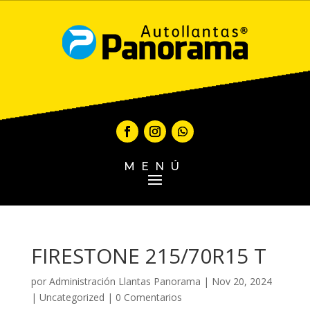
MENÚ
FIRESTONE 215/70R15 T
por
Administración Llantas Panorama
|
Nov 20, 2024
|
Uncategorized
|
0 Comentarios