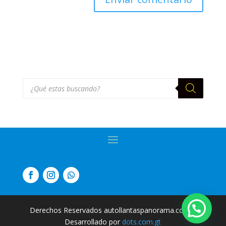
Búsqueda
de
productos
Derechos Reservados autollantaspanorama.com
|
Desarrollado por
dots.com.gt