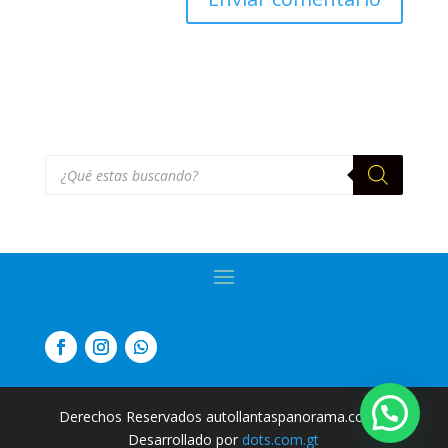
Búsqueda
de
productos
Derechos Reservados autollantaspanorama.com
|
Desarrollado por
dots.com.gt