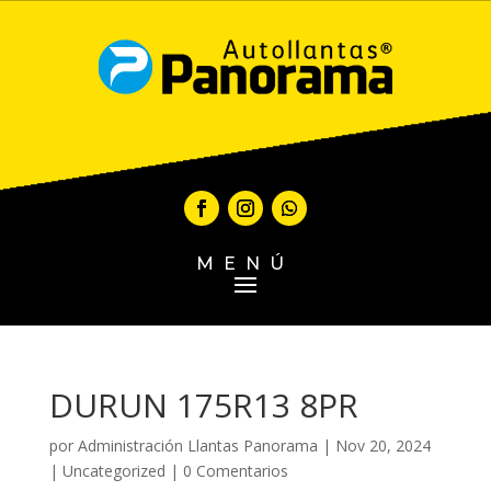
MENÚ
DURUN 175R13 8PR
por
Administración Llantas Panorama
|
Nov 20, 2024
|
Uncategorized
|
0 Comentarios