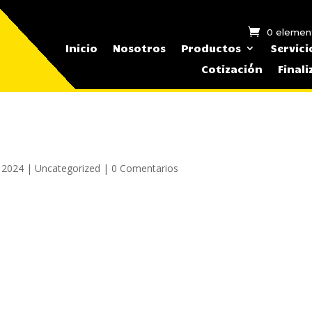
0 elemen
Inicio
Nosotros
Productos
Servici
Cotización
Final
 2024
|
Uncategorized
|
0 Comentarios