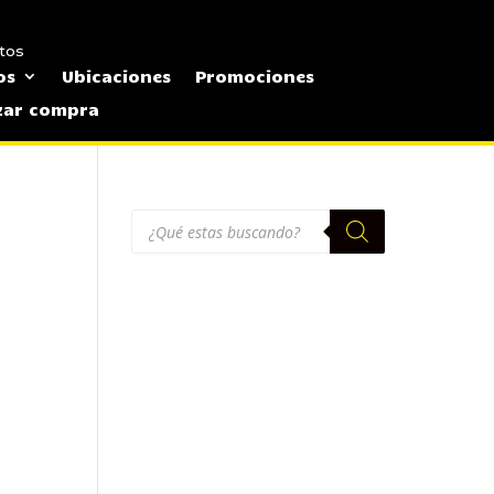
tos
os
Ubicaciones
Promociones
izar compra
Búsqueda
de
productos