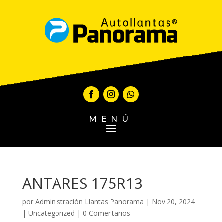
MENÚ
ANTARES 175R13
por
Administración Llantas Panorama
|
Nov 20, 2024
|
Uncategorized
|
0 Comentarios